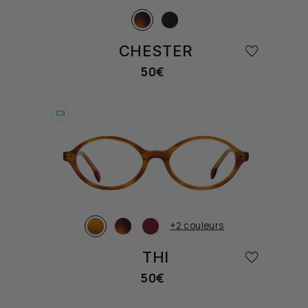
CHESTER
50€
Prix
habituel
Essayer
+2 couleurs
THI
50€
Prix
habituel