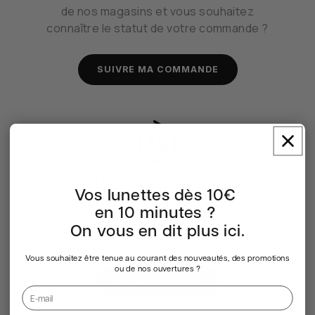
de nos magasins et vous souhaitez
connaître le statut de votre commande ?
SUIVRE MA COMMANDE
100% Remboursé
Vos lunettes dès 10€
Dans tous nos magasins, la Réforme 100%
en 10 minutes ?
Santé donne droit à un Reste à charge de
On vous en dit plus ici.
0€ sur tout notre catalogue.
Vous souhaitez être tenue au courant des nouveautés, des promotions
ou de nos ouvertures ?
EN SAVOIR PLUS