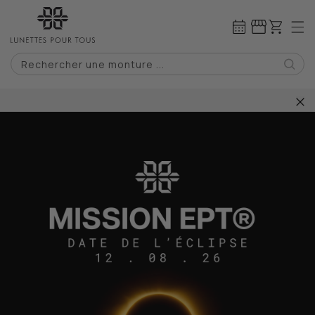
IGNORER ET
PASSER AU
Panier
CONTENU
Rechercher une monture ...
2 paires de lunettes pour 0€