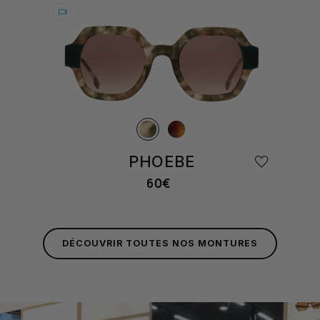
Essayer
PHOEBE
60€
Prix
habituel
DÉCOUVRIR TOUTES NOS MONTURES