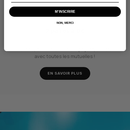
M’INSCRIRE
NON, MERCI
2 paires à 0€
2 paires de lunettes au choix pour 0€ ! Zéro
avance, zéro stress : tiers payant, valable
avec toutes les mutuelles !
EN SAVOIR PLUS