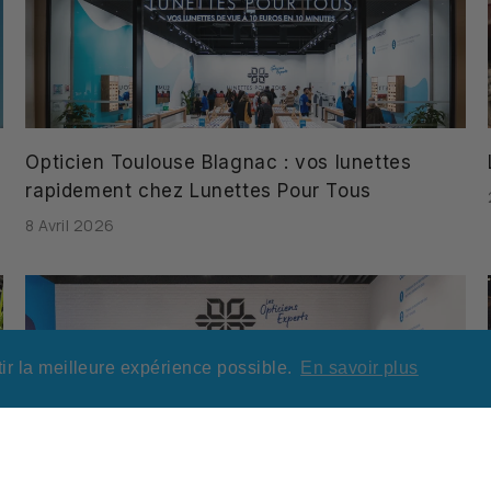
Opticien Toulouse Blagnac : vos lunettes
rapidement chez Lunettes Pour Tous
8 Avril 2026
ir la meilleure expérience possible.
En savoir plus
J-7 Lunettes Pour Tous ouvre un nouveau
magasin à Toulon Avenue 83