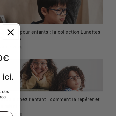
Lunettes pour enfants : la collection Lunettes
Pour Tous
29 Juin 2026
10€
ici.
t des
nos
Myopie chez l'enfant : comment la repérer et
la ralentir
20 Juin 2026