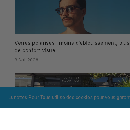
Verres polarisés : moins d’éblouissement, plus
de confort visuel
9 Avril 2026
Lunettes Pour Tous utilise des cookies pour vous garant
Lunettes Pour Tous ouvre aujourd’hui à
Avenue 83