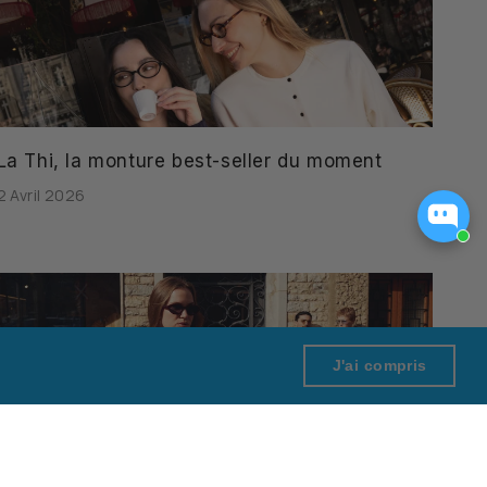
La Thi, la monture best-seller du moment
2 Avril 2026
J'ai compris
Nouvelle collection solaire, des formes
iconiques pour un été stylé