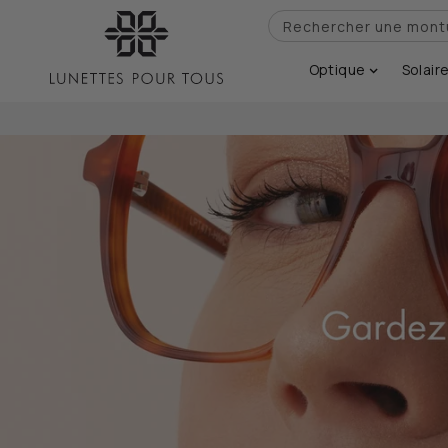
IGNORER ET
PASSER AU
Rechercher une montur
CONTENU
Optique
Solair