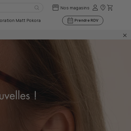
Se
Panier
Nos magasins
connecter
oration Matt Pokora
Prendre RDV