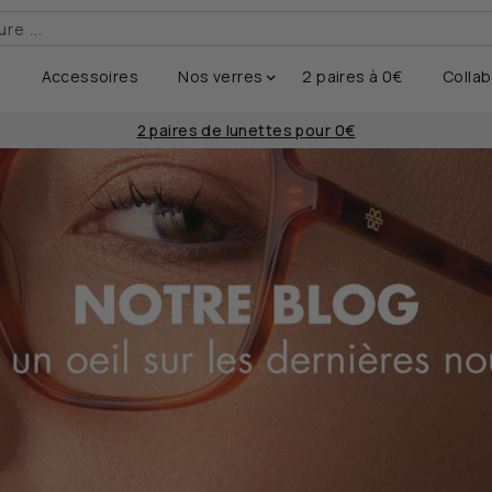
e ...
e
Accessoires
Nos verres
2 paires à 0€
Collab
2 paires de lunettes pour 0€