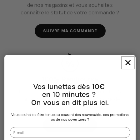
de nos magasins et vous souhaitez
connaître le statut de votre commande ?
SUIVRE MA COMMANDE
100% Remboursé
Vos lunettes dès 10€
Dans tous nos magasins, la Réforme 100%
en 10 minutes ?
Santé donne droit à un Reste à charge de
On vous en dit plus ici.
0€ sur tout notre catalogue.
Vous souhaitez être tenue au courant des nouveautés, des promotions
ou de nos ouvertures ?
EN SAVOIR PLUS