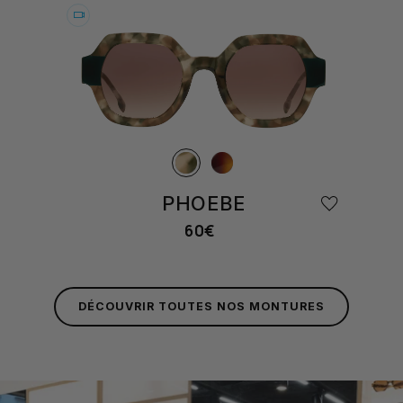
Essayer
PHOEBE
60€
Prix
habituel
DÉCOUVRIR TOUTES NOS MONTURES