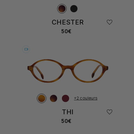
CHESTER
50€
Prix
habituel
Essayer
+2 couleurs
THI
50€
Prix
habituel