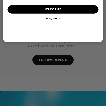
M’INSCRIRE
NON, MERCI
2 paires à 0€
2 paires de lunettes au choix pour 0€ ! Zéro
avance, zéro stress : tiers payant, valable
avec toutes les mutuelles !
EN SAVOIR PLUS