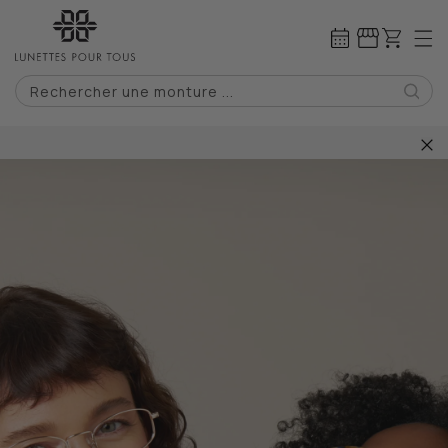
IGNORER ET
PASSER AU
Panier
CONTENU
Rechercher une monture ...
2 paires de lunettes pour 0€