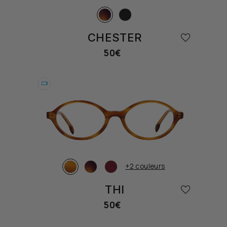
CHESTER
50€
Prix
habituel
Essayer
+2 couleurs
THI
50€
Prix
habituel