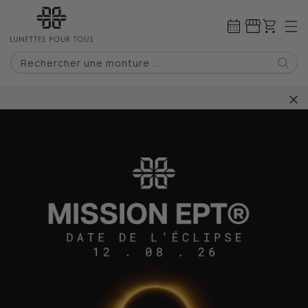
IGNORER ET
PASSER AU
Panier
CONTENU
Rechercher une monture ...
2 paires de lunettes pour 0€