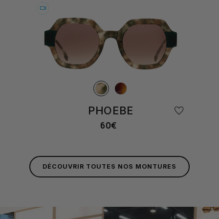
Essayer
PHOEBE
60€
Prix
habituel
DÉCOUVRIR TOUTES NOS MONTURES