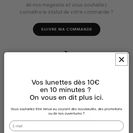
de nos magasins et vous souhaitez
connaître le statut de votre commande ?
SUIVRE MA COMMANDE
100% Remboursé
Vos lunettes dès 10€
Dans tous nos magasins, la Réforme 100%
en 10 minutes ?
Santé donne droit à un Reste à charge de
On vous en dit plus ici.
0€ sur tout notre catalogue.
Vous souhaitez être tenue au courant des nouveautés, des promotions
ou de nos ouvertures ?
EN SAVOIR PLUS