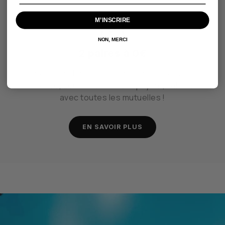
M’INSCRIRE
NON, MERCI
2 paires à 0€
2 paires de lunettes au choix pour 0€ ! Zéro
avance, zéro stress : tiers payant, valable
avec toutes les mutuelles !
EN SAVOIR PLUS