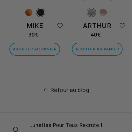
MIKE
ARTHUR
30€
40€
Prix
Prix
habituel
habituel
AJOUTER AU PANIER
AJOUTER AU PANIER
Retour au blog
Lunettes Pour Tous Recrute !