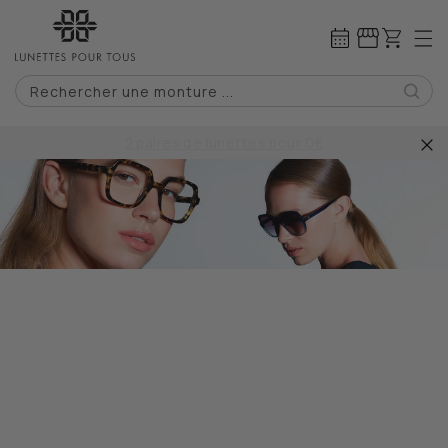
IGNORER ET
PASSER AU
Panier
CONTENU
Rechercher une monture ...
2 paires de lunettes pour 0€