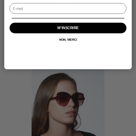
Oversize et glamour, la
Farrah
est la monture solaire
parfaite pour celles et ceux qui aiment affirmer leur
style. Elle allie protection et élégance, tout en sublimant
M’INSCRIRE
les visages grâce à sa forme généreuse.
NON, MERCI
Désormais, la
Farrah
existe dans deux nouveaux coloris
dégradés :