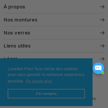
À propos
Nos montures
Nos verres
Liens utiles
Légal
Lunettes Pour Tous utilise des cookies
pour vous garantir la meilleure expérience
possible.
En savoir plus
Facebook
Instagram
X
Translation
Translation
Pinterest
TikTok
J'ai compris
© 2026 Lunettes Pour Tous. Tous droits réservés.
missing:
missing:
fr.general.social.links.linkedin
fr.general.social.links.mail